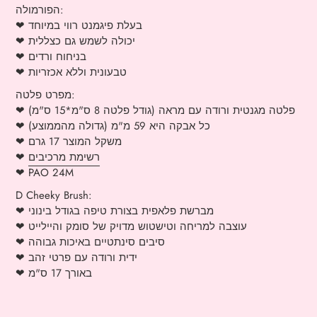
הפורמולה:
❤ בעלת פיגמנט רווי במיוחד
❤ יכולה לשמש גם כצללית
❤ בניחוח ורדים
❤ טבעונית וללא אכזריות
מפרט פלטה:
❤ פלטה מגנטית ורודה עם מראה (גודל פלטה 8 ס"מ*15 ס"מ)
❤ כל אבקה היא 59 מ"מ (גדולה מהממוצע)
❤ משקל המוצר 17 גרם
רשימת מרכיבים
❤
❤ PAO 24M
D Cheeky Brush:
❤ מברשת פלאפית בצורת טיפה בגודל בינוני
❤ עוצבה למריחה וטישטוש מדויק של סומק והיילייט
❤ סיבים סינתטיים באיכות גבוהה
❤ ידית ורודה עם פרטי זהב
❤ באורך 17 ס"מ