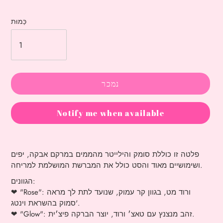
כַּמוּת
נמכר
Notify me when available
הוספת
מוצר
פלטה זו כוללת סומק והילייטר מהממים במרקם אבקה, יפים
לעגלת
ושימושיים מאוד והסט כולל את המברשת המושלמת למריחה.
הקניות
הגוונים:
שלך
"Rose": ורוד מט, בגוון קר עמוק, שנועד לתת לך מראה
❤
סמוק בהשראת וינטג'.
❤ "Glow": זהב מנצנץ עם טאצ׳ ורוד, יוצר הברקה פיצ׳ית.