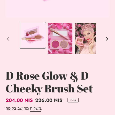
שקף
שקופית
הבא
קודמת
D Rose Glow & D
Cheeky Brush Set
מחיר
226.00 NIS
מחיר
204.00 NIS
נמכר
רגיל
מבצע
מחושב בקופה.
משלוח