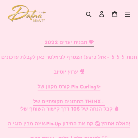
דלג
לתוכן
עֲגָלָה
התחברות
לחפש
תבנית יעדים 2022 💝
חנות 💄💄💄 - אזל כרגע! הצטרף לניוזלטר כאן לקבלת עדכונים
ערוץ יוטיוב 🎥
קורס מקוון של Pin Curling✨
תחתונים תקופתיים של THINX -
קבל הנחה של 10$ דרך קישור השותף שלי 🩸
איזה מבין סוגי ה-Pin-Up האלה אתה? 🤔 קח את החידון!